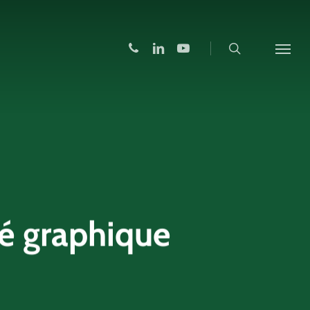
search
phone
linkedin
youtube
Menu
é graphique