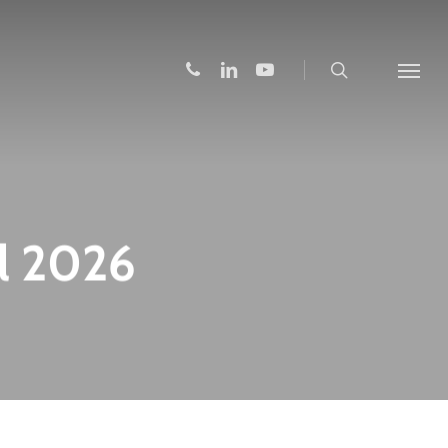
search
phone
linkedin
youtube
Menu
il 2026