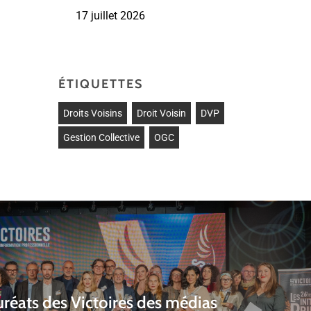
17 juillet 2026
ÉTIQUETTES
Droits Voisins
Droit Voisin
DVP
Gestion Collective
OGC
auréats des Victoires des médias