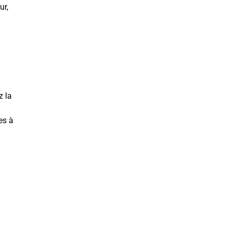
ur,
z la
es à