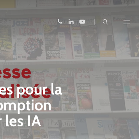
search
phone
linkedin
youtube
Menu
es pour la
somption
 les IA