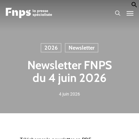
Skip
Men
to
search
main
content
2026
Newsletter
Newsletter FNPS
du 4 juin 2026
4 juin 2026