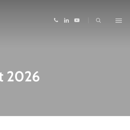
search
phone
linkedin
youtube
Menu
et 2026