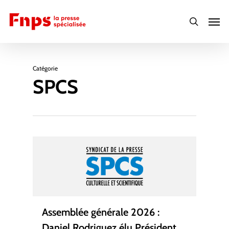
Skip
Men
to
search
main
content
Catégorie
SPCS
Assemblée générale 2026 :
Daniel Rodriguez élu Président