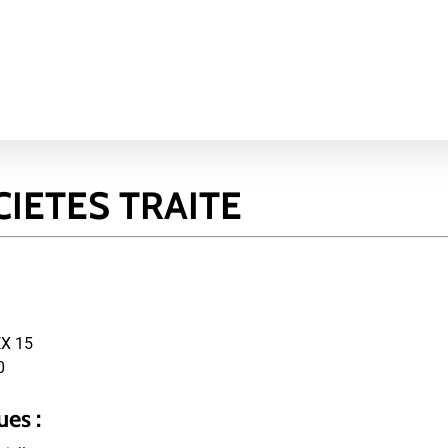
CIETES TRAITE
X 15
0
ues :