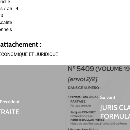
rielle
 / an :
4
90
scalité
onnels
rattachement :
ECONOMIQUE ET JURIDIQUE
Suivant
Précédent
JURIS C
TRAITE
FORMULA