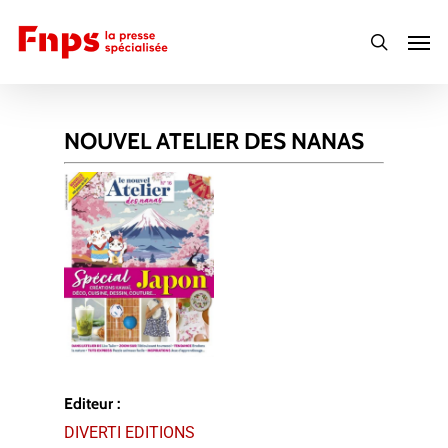
Skip
Men
to
search
main
content
NOUVEL ATELIER DES NANAS
Editeur :
DIVERTI EDITIONS