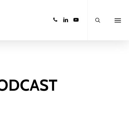
search
phone
linkedin
youtube
Menu
 PODCAST