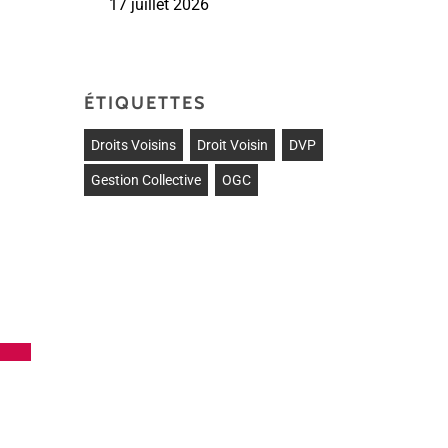
17 juillet 2026
ÉTIQUETTES
Droits Voisins
Droit Voisin
DVP
Gestion Collective
OGC