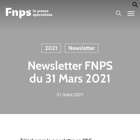
Skip
Men
to
search
main
content
2021
Newsletter
Newsletter FNPS
du 31 Mars 2021
31 mars 2021