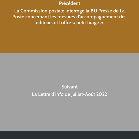
Précédent
La Commission postale interroge la BU Presse de La
Poste concernant les mesures d’accompagnement des
éditeurs et l’offre « petit tirage »
Suivant
La Lettre d'info de Juillet-Août 2022