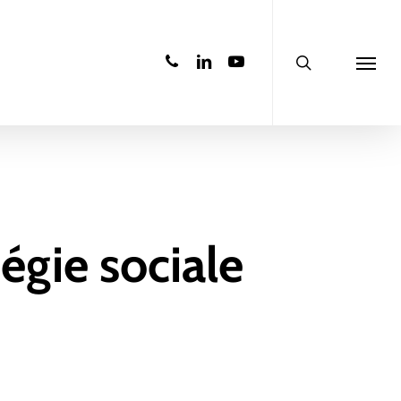
search
phone
linkedin
youtube
Menu
égie sociale