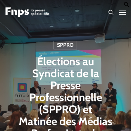
Skip
Men
to
search
main
content
SPPRO
Élections au
Syndicat de la
Presse
Professionnelle
(SPPRO) et
Matinée des Médias