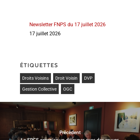
Newsletter FNPS du 17 juillet 2026
17 juillet 2026
ÉTIQUETTES
Droits Voisins
Droit Voisin
DVP
Gestion Collective
OGC
Précédent
Le SPCS organise un déjeuner avec des revues