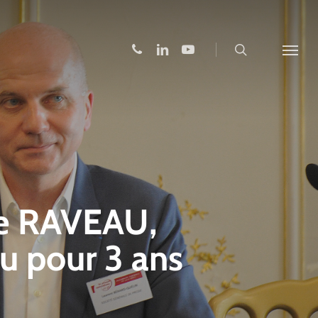
search
phone
linkedin
youtube
Menu
he RAVEAU,
u pour 3 ans