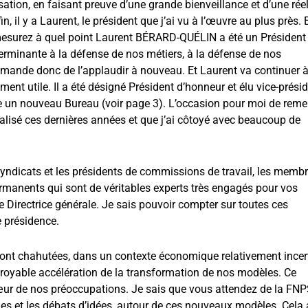
isation, en faisant preuve d’une grande bienveillance et d’une réel
in, il y a Laurent, le président que j’ai vu à l’œuvre au plus près. 
 mesurez à quel point Laurent BÉRARD-QUÉLIN a été un Président
erminante à la défense de nos métiers, à la défense de nos
demande donc de l’applaudir à nouveau. Et Laurent va continuer 
ement utile. Il a été désigné Président d’honneur et élu vice-prési
ire un nouveau Bureau (voir page 3). L’occasion pour moi de reme
éalisé ces dernières années et que j’ai côtoyé avec beaucoup de
syndicats et les présidents de commissions de travail, les memb
rmanents qui sont de véritables experts très engagés pour vos
 Directrice générale. Je sais pouvoir compter sur toutes ces
e présidence.
sont chahutées, dans un contexte économique relativement incer
oyable accélération de la transformation de nos modèles. Ce
 cœur de nos préoccupations. Je sais que vous attendez de la FN
ues et les débats d’idées, autour de ces nouveaux modèles. Cela 