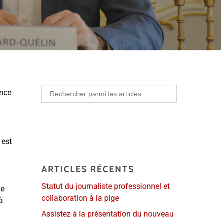
Search
ence
for:
 est
a
ARTICLES RÉCENTS
Statut du journaliste professionnel et
Je
collaboration à la pige
à
Assistez à la présentation du nouveau