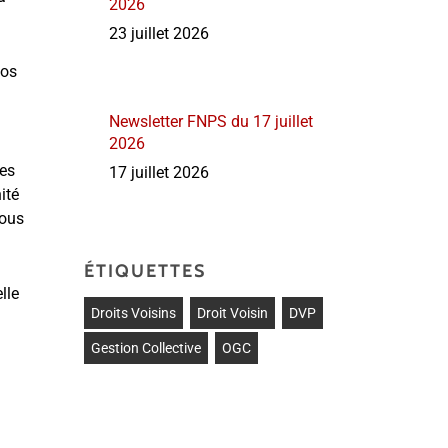
2026
23 juillet 2026
vos
Newsletter FNPS du 17 juillet
2026
bes
17 juillet 2026
ité
nous
ÉTIQUETTES
lle
Droits Voisins
Droit Voisin
DVP
Gestion Collective
OGC