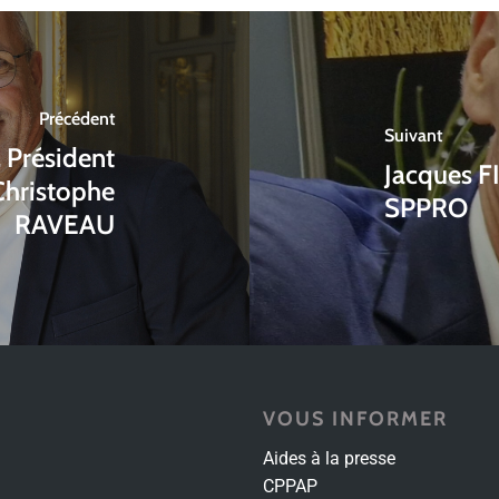
Précédent
Suivant
Président
Jacques F
-Christophe
SPPRO
RAVEAU
VOUS INFORMER
Aides à la presse
CPPAP