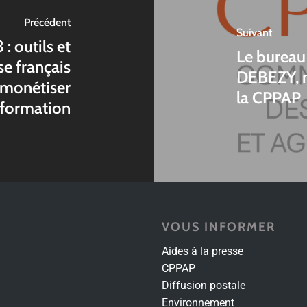
Précédent
Suivant
 outils et
Le bureau
se français
DEBEZY, n
t monétiser
la CPPAP
nformation
VOUS INFORMER
Aides à la presse
CPPAP
Diffusion postale
Environnement