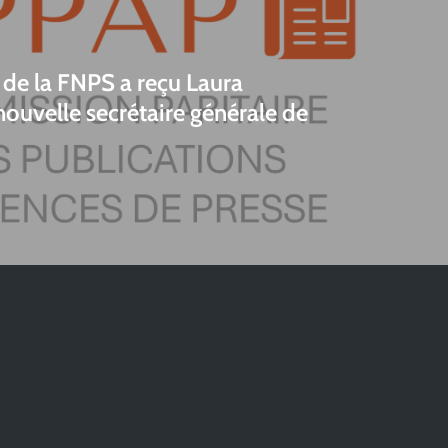
 de la FNPS a reçu Laura
ouvelle secrétaire générale de