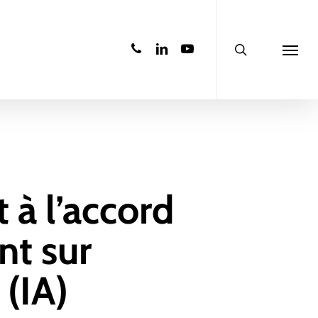
search
phone
linkedin
youtube
Menu
 à l’accord
nt sur
 (IA)