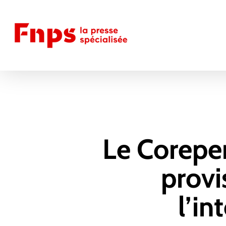
Skip
to
main
content
Le Coreper
provi
l’in