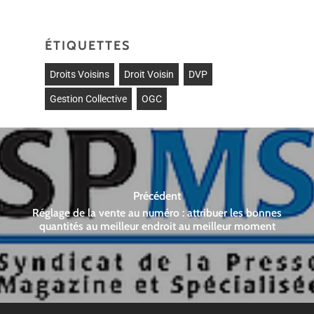
ÉTIQUETTES
Droits Voisins
Droit Voisin
DVP
Gestion Collective
OGC
Précédent
Réglage de la vente au numéro : attribuer les bonnes
quantités au meilleur endroit au meilleur moment