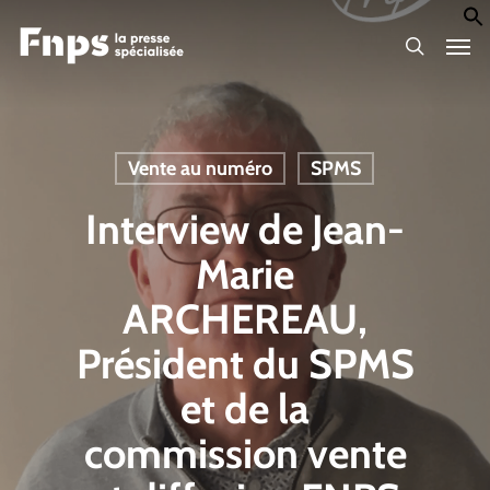
Skip
Men
to
search
main
content
Vente au numéro
SPMS
Interview de Jean-
Marie
ARCHEREAU,
Président du SPMS
et de la
commission vente