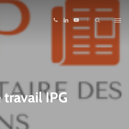
search
phone
linkedin
youtube
Menu
travail IPG