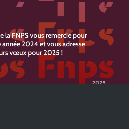
de la FNPS vous remercie pour
le année 2024 et vous adresse
eurs vœux pour 2025 !