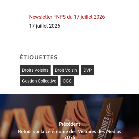
Newsletter FNPS du 17 juillet 2026
17 juillet 2026
ÉTIQUETTES
Droits Voisins
Droit Voisin
DVP
Gestion Collective
OGC
Précédent
Retour sur la cérémonie des Victoires des Médias
2025