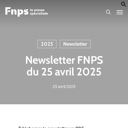
Skip
Men
to
search
main
content
2025
Newsletter
Newsletter FNPS
du 25 avril 2025
25 avril 2025