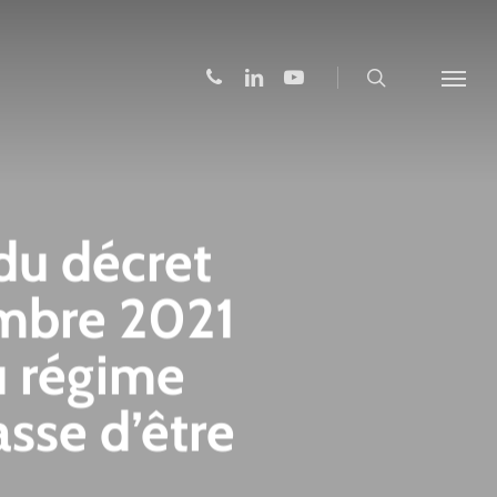
search
phone
linkedin
youtube
Menu
du décret
embre 2021
u régime
sse d’être