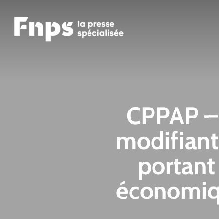
Skip
to
main
content
CPPAP – 
modifiant
portant
économiqu