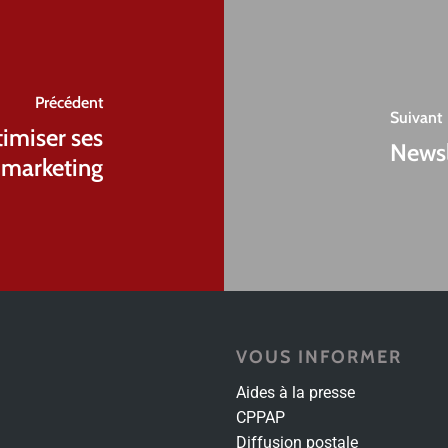
Précédent
Suivant
imiser ses
Newsl
s marketing
VOUS INFORMER
Aides à la presse
CPPAP
Diffusion postale