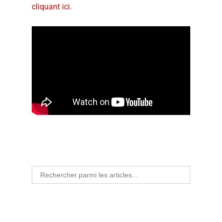
cliquant ici.
Search
for: