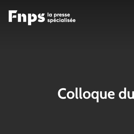
Skip
to
main
content
Colloque du