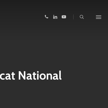
search
phone
linkedin
youtube
Menu
cat National