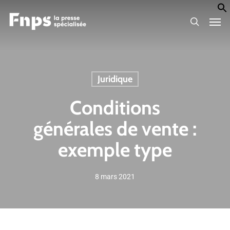
Skip
Men
to
search
main
content
Juridique
Conditions
générales de vente :
exemple type
8 mars 2021