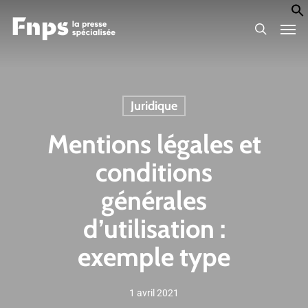
Skip
Men
to
search
main
content
Juridique
Mentions légales et
conditions
générales
d’utilisation :
exemple type
1 avril 2021