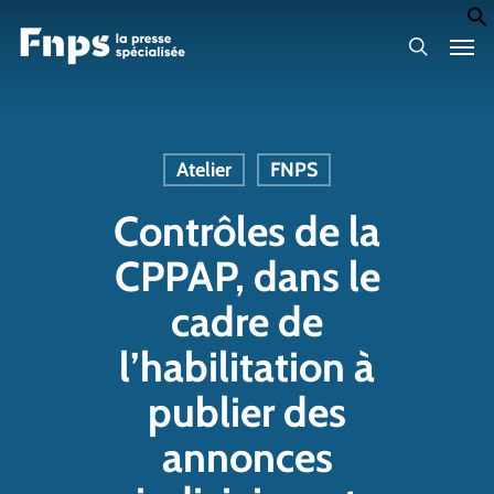
Skip
Men
to
search
main
content
Atelier
FNPS
Contrôles de la
CPPAP, dans le
cadre de
l’habilitation à
publier des
annonces