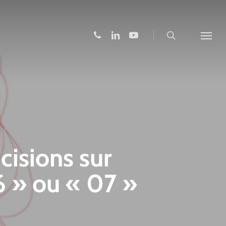
search
phone
linkedin
youtube
Menu
isions sur
06 » ou « 07 »