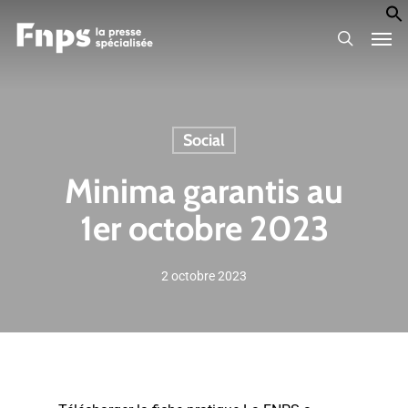
Skip
Men
to
search
main
content
Social
Minima garantis au
1er octobre 2023
2 octobre 2023