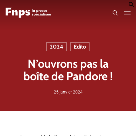
Skip
Men
to
search
main
content
2024
Édito
N’ouvrons pas la
boîte de Pandore !
25 janvier 2024