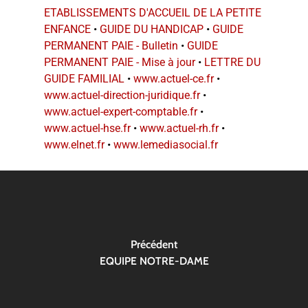
ETABLISSEMENTS D'ACCUEIL DE LA PETITE
ENFANCE
•
GUIDE DU HANDICAP
•
GUIDE
PERMANENT PAIE - Bulletin
•
GUIDE
PERMANENT PAIE - Mise à jour
•
LETTRE DU
GUIDE FAMILIAL
•
www.actuel-ce.fr
•
www.actuel-direction-juridique.fr
•
www.actuel-expert-comptable.fr
•
www.actuel-hse.fr
•
www.actuel-rh.fr
•
www.elnet.fr
•
www.lemediasocial.fr
Précédent
EQUIPE NOTRE-DAME