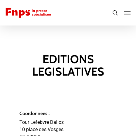
Skip
Men
to
search
main
content
EDITIONS
LEGISLATIVES
Coordonnées :
Tour Lefebvre Dalloz
10 place des Vosges