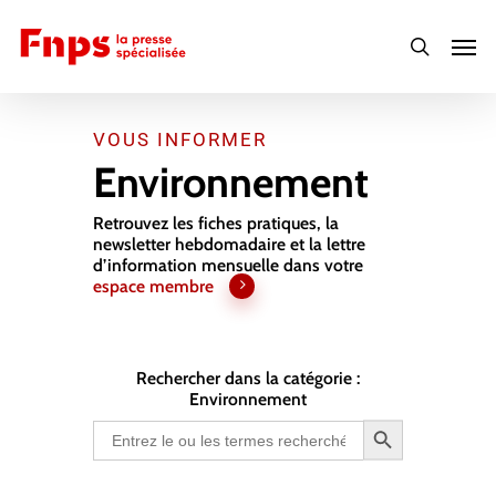
Skip
Men
to
search
main
content
VOUS INFORMER
Environnement
Retrouvez les fiches pratiques, la
newsletter hebdomadaire et la lettre
d’information mensuelle dans votre
espace membre
Rechercher dans la catégorie :
Environnement
Search Button
Search
for: