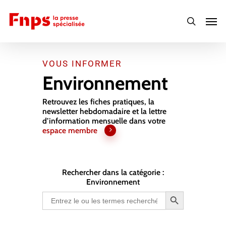
Skip
Men
to
search
main
content
VOUS INFORMER
Environnement
Retrouvez les fiches pratiques, la
newsletter hebdomadaire et la lettre
d’information mensuelle dans votre
espace membre
Rechercher dans la catégorie :
Environnement
Search Button
Search
for: