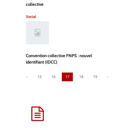
collective
Social
Convention collective FNPS : nouvel
identifiant (IDCC)
‹
15
16
17
18
19
›