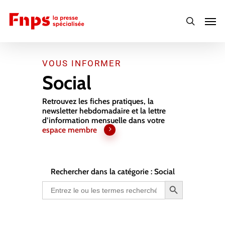
Skip
Men
to
search
main
content
VOUS INFORMER
Social
Retrouvez les fiches pratiques, la
newsletter hebdomadaire et la lettre
d’information mensuelle dans votre
espace membre
Rechercher dans la catégorie : Social
Search Button
Search
for: